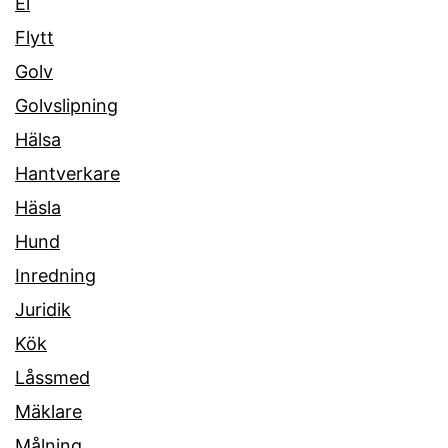
El
Flytt
Golv
Golvslipning
Hälsa
Hantverkare
Häsla
Hund
Inredning
Juridik
Kök
Låssmed
Mäklare
Målning