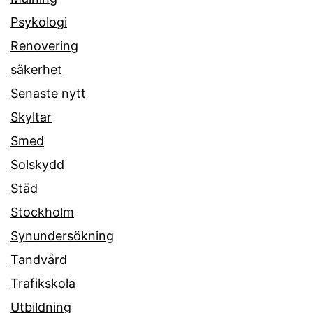
Psykologi
Renovering
säkerhet
Senaste nytt
Skyltar
Smed
Solskydd
Städ
Stockholm
Synundersökning
Tandvård
Trafikskola
Utbildning