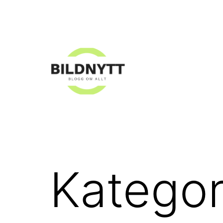
Hoppa
till
innehåll
Bildnytt.se
Kategor