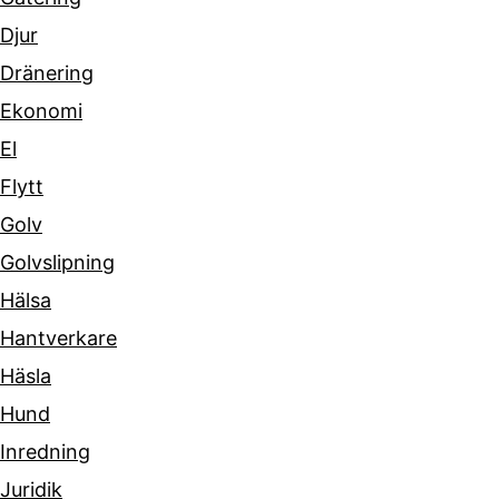
Djur
Dränering
Ekonomi
El
Flytt
Golv
Golvslipning
Hälsa
Hantverkare
Häsla
Hund
Inredning
Juridik