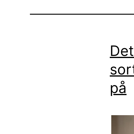
Det
sor
på