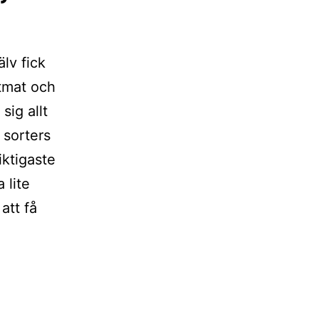
lv fick
itmat och
sig allt
 sorters
iktigaste
 lite
att få