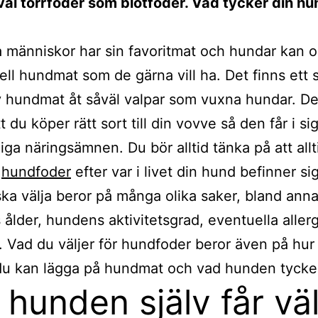
väl torrfoder som blötfoder. Vad tycker din h
a människor har sin favoritmat och hundar kan 
ell hundmat som de gärna vill ha. Det finns ett s
 hundmat åt såväl valpar som vuxna hundar. De
tt du köper rätt sort till din vovve så den får i sig
ga näringsämnen. Du bör alltid tänka på att allt
a
hundfoder
efter var i livet din hund befinner si
ska välja beror på många olika saker, bland anna
ålder, hundens aktivitetsgrad, eventuella allergi
 Vad du väljer för hundfoder beror även på hu
du kan lägga på hundmat och vad hunden tycke
hunden själv får väl