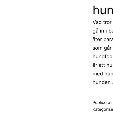
hun
Vad tror
gå in i 
äter bar
som går 
hundfoder
är att h
med hund
hunden a
Publicera
Kategoris