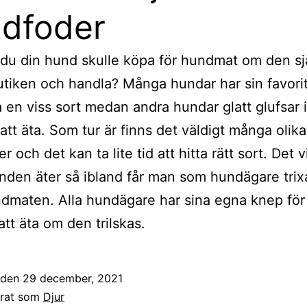
dfoder
 du din hund skulle köpa för hundmat om den sjä
butiken och handla? Många hundar har sin favor
a en viss sort medan andra hundar glatt glufsar i 
att äta. Som tur är finns det väldigt många olika
 och det kan ta lite tid att hitta rätt sort. Det v
unden äter så ibland får man som hundägare trixa
maten. Alla hundägare har sina egna knep för 
tt äta om den trilskas.
t den
29 december, 2021
erat som
Djur