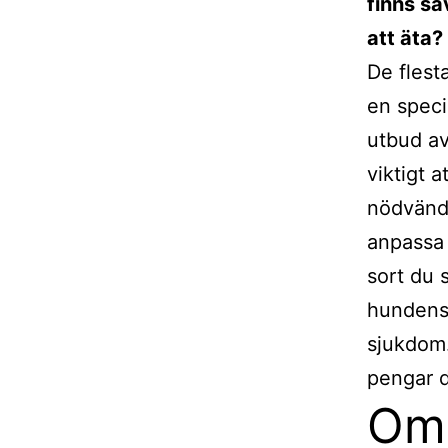
finns så
att äta?
De flest
en speci
utbud av
viktigt a
nödvändi
anpass
sort du 
hundens 
sjukdom.
pengar 
Om 