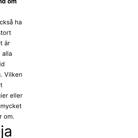
und om
också ha
tort
t är
 alla
id
g. Vilken
t
er eller
r mycket
r om.
ja